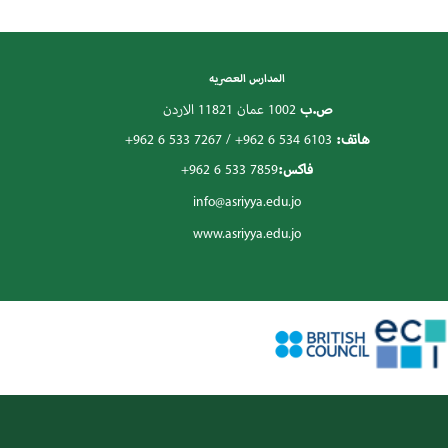
المدارس العصريه
ص.ب
1002 عمان 11821 الاردن
هاتف:
+962 6 534 6103
/
+962 6 533 7267
فاكس:
+962 6 533 7859
info@asriyya.edu.jo
www.asriyya.edu.jo